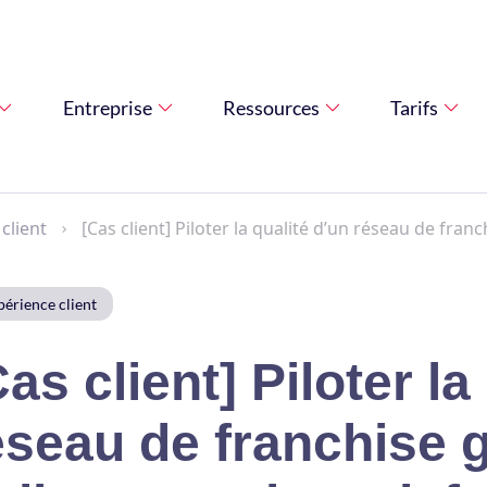
Entreprise
Ressources
Tarifs
client
[Cas client] Piloter la qualité d’un réseau de fran
érience client
Cas client] Piloter la
éseau de franchise 