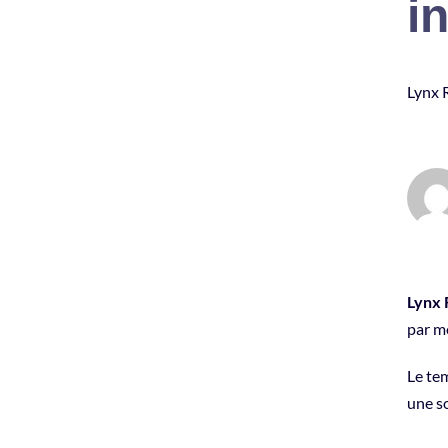
i
Lynx R
Lynx
par m
Le tem
une so