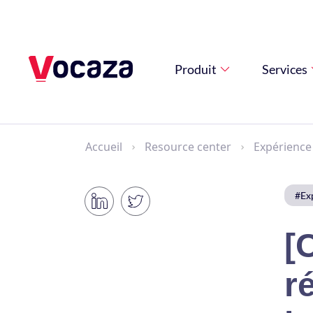
Produit
Services
Accueil
Resource center
Expérience 
#Exp
[
r