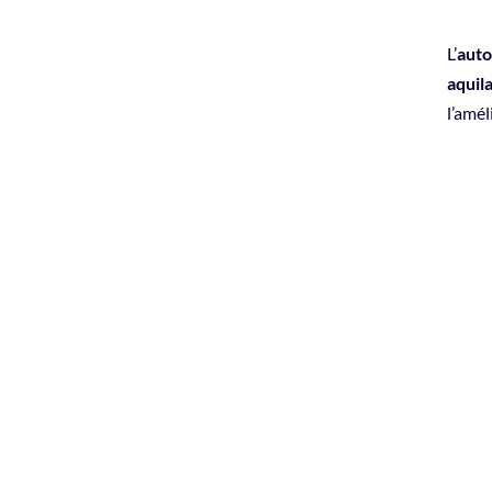
L’
auto
aquil
l’amél