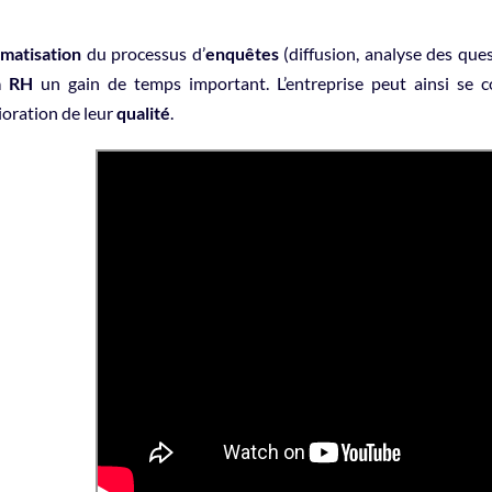
matisation
du processus d’
enquêtes
(diffusion, analyse des que
a RH
un gain de temps important. L’entreprise peut ainsi se co
ioration de leur
qualité
.