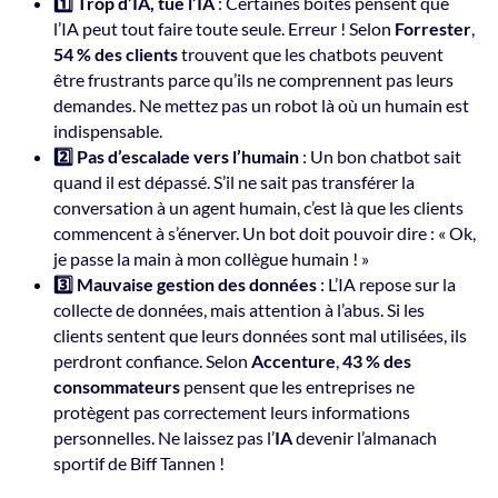
1️⃣ Trop d’IA, tue l’IA
: Certaines boîtes pensent que
l’IA peut tout faire toute seule. Erreur ! Selon
Forrester
,
54 % des clients
trouvent que les chatbots peuvent
être frustrants parce qu’ils ne comprennent pas leurs
demandes. Ne mettez pas un robot là où un humain est
indispensable.
2️⃣ Pas d’escalade vers l’humain
: Un bon chatbot sait
quand il est dépassé. S’il ne sait pas transférer la
conversation à un agent humain, c’est là que les clients
commencent à s’énerver. Un bot doit pouvoir dire : « Ok,
je passe la main à mon collègue humain ! »
3️⃣ Mauvaise gestion des données
: L’IA repose sur la
collecte de données, mais attention à l’abus. Si les
clients sentent que leurs données sont mal utilisées, ils
perdront confiance. Selon
Accenture
,
43 % des
consommateurs
pensent que les entreprises ne
protègent pas correctement leurs informations
personnelles. Ne laissez pas l’
IA
devenir l’almanach
sportif de Biff Tannen !