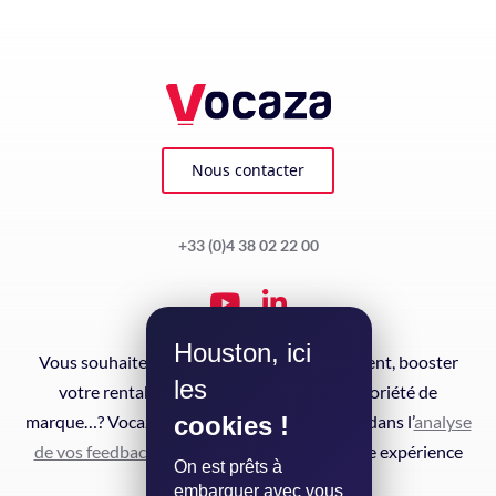
Nous contacter
+33 (0)4 38 02 22 00
Houston, ici
Vous souhaitez augmenter la fidélisation client, booster
les
votre rentabilité ou développer votre notoriété de
cookies !
marque…? Vocaza vous accompagne de A à Z dans l’
analyse
de vos feedbacks clients
pour améliorer votre expérience
On est prêts à
client en continu.
embarquer avec vous