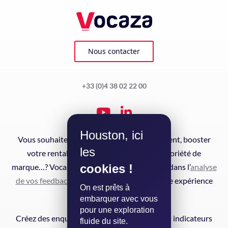
Nous contacter
+33 (0)4 38 02 22 00
Houston, ici
Vous souhaitez augmenter la fidélisation client, booster
les
votre rentabilité ou développer votre notoriété de
cookies !
marque…? Vocaza vous accompagne de A à Z dans l’
analyse
de vos feedbacks clients
pour améliorer votre expérience
On est prêts à
client en continu.
embarquer avec vous
pour une exploration
Créez des enquêtes automatisées, suivez vos indicateurs
fluide du site.