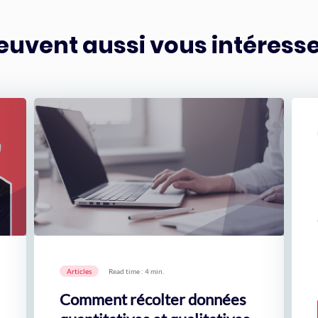
euvent aussi vous intéress
Articles
Read time : 4 min.
Comment récolter données