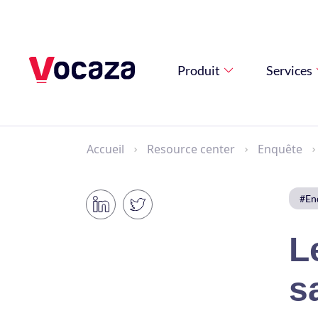
Produit
Services
Accueil
Resource center
Enquête
#En
L
s