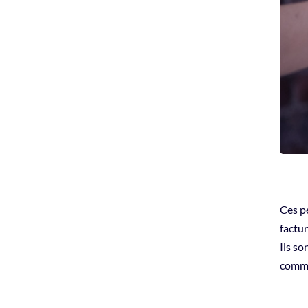
Ces pe
factu
Ils so
comme