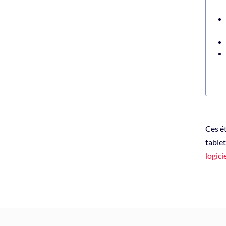
Ces ét
table
logic