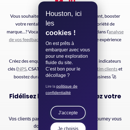
Houston, ici
Vous souhaitez augmenter la fidélisation client, booster
les
votre rentabilité ou développer votre notoriété de
cookies !
marque…? Vocaza vous accompagne de A à Z dans l’
analyse
de vos feedbacks clients
pour améliorer votre expérience
On est prêts à
client en continu.
embarquer avec vous
pour une exploration
Créez des enquêtes automatisées, suivez vos indicateurs
fluide du site.
clés (
NPS
, CSAT, CES etc.),
analysez vos verbatim clients
et
C'est bon pour le
décollage ?
boostez durablement vos performances business 🚀
politique de
Lire la
confidentialité
Fidélisez l'essentiel, accélérez votre
croissance.
J'accepte
Vos clients partent sans prévenir. Vocaza Journey vous
donne une longueur d’avance.
Je choisis