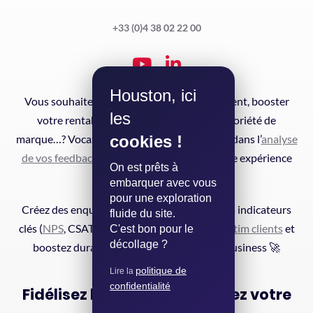
+33 (0)4 38 02 22 00
Houston, ici
Vous souhaitez augmenter la fidélisation client, booster
les
votre rentabilité ou développer votre notoriété de
cookies !
marque…? Vocaza vous accompagne de A à Z dans l’
analyse
de vos feedbacks clients
pour améliorer votre expérience
On est prêts à
client en continu.
embarquer avec vous
pour une exploration
Créez des enquêtes automatisées, suivez vos indicateurs
fluide du site.
clés (
NPS
, CSAT, CES etc.),
analysez vos verbatim clients
et
C'est bon pour le
décollage ?
boostez durablement vos performances business 🚀
politique de
Lire la
confidentialité
Fidélisez l'essentiel, accélérez votre