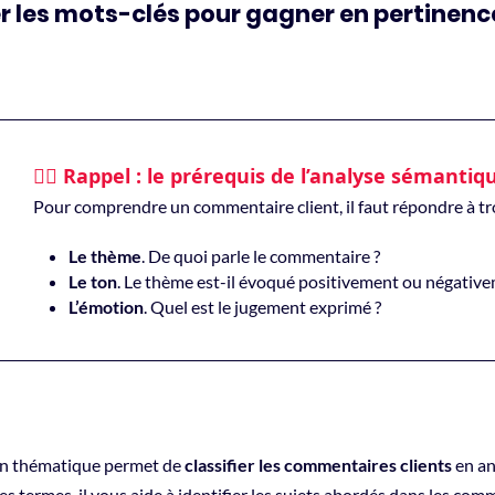
er les mots-clés pour gagner en pertinenc
☝🏻 Rappel : le prérequis de l’analyse sémantiq
Pour comprendre un commentaire client, il faut répondre à tr
Le thème
. De quoi parle le commentaire ?
Le ton
. Le thème est-il évoqué positivement ou négative
L’émotion
. Quel est le jugement exprimé ?
an thématique permet de
classifier les commentaires clients
en an
es termes, il vous aide à identifier les sujets abordés dans les co