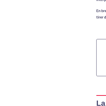
En bre
tirer 
La