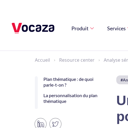
Produit
Services
Accueil
Resource center
Analyse sé
Plan thématique : de quoi
#An
parle-t-on ?
La personnalisation du plan
U
thématique
p