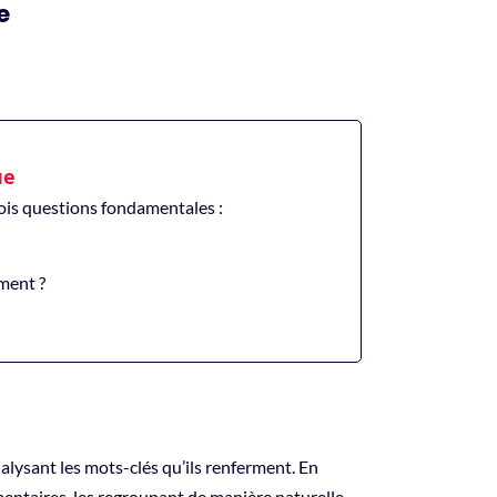
e
ue
ois questions fondamentales :
ment ?
alysant les mots-clés qu’ils renferment. En
mmentaires, les regroupant de manière naturelle