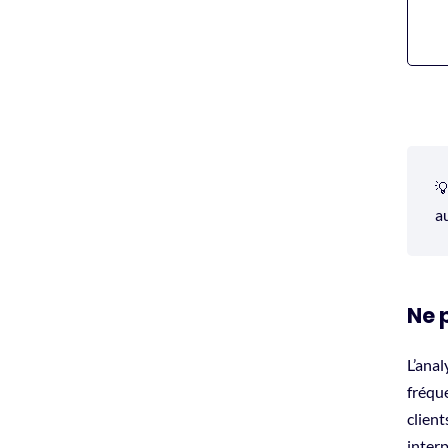

a
Ne 
L’anal
fréqu
client
inter