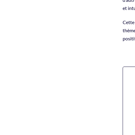
et int
Cette 
thèmes
positi