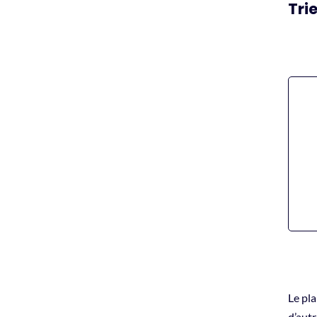
Tri
Le pl
d’autr