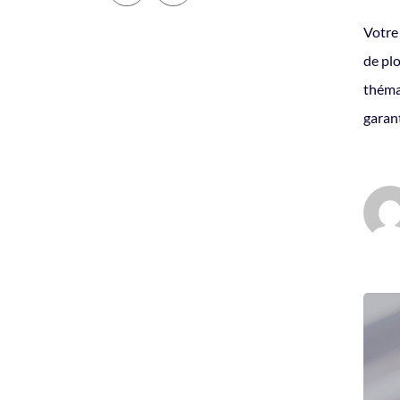
Votre 
de plo
thémat
garant